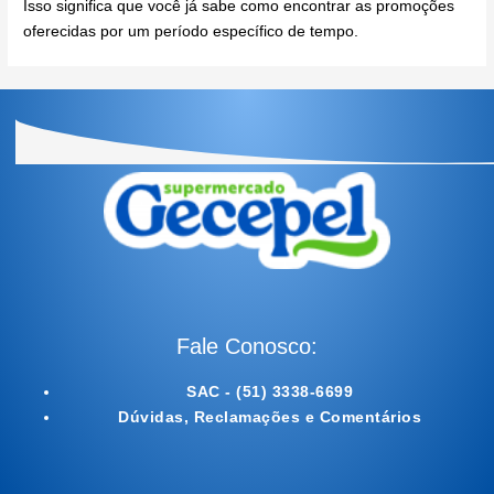
Isso significa que você já sabe como encontrar as promoções
oferecidas por um período específico de tempo.
Fale Conosco:
SAC - (51) 3338-6699
Dúvidas, Reclamações e Comentários