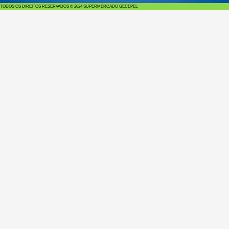
TODOS OS DIREITOS RESERVADOS © 2024 SUPERMERCADO GECEPEL