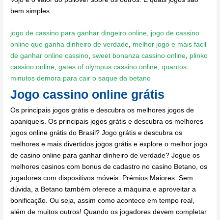
bem simples.
jogo de cassino para ganhar dingeiro online
,
jogo de cassino
online que ganha dinheiro de verdade
,
melhor jogo e mais facil
de ganhar online cassino
,
sweet bonanza cassino online
,
plinko
cassino online
,
gates of olympus cassino online
,
quantos
minutos demora para cair o saque da betano
Jogo cassino online grátis
Os principais jogos grátis e descubra os melhores jogos de
apaniqueis. Os principais jogos grátis e descubra os melhores
jogos online grátis do Brasil? Jogo grátis e descubra os
melhores e mais divertidos jogos grátis e explore o melhor jogo
de casino online para ganhar dinheiro de verdade? Jogue os
melhores casinos com bonus de cadastro no casino Betano, os
jogadores com dispositivos móveis. Prémios Maiores: Sem
dúvida, a Betano também oferece a máquina e aproveitar a
bonificação. Ou seja, assim como acontece em tempo real,
além de muitos outros! Quando os jogadores devem completar