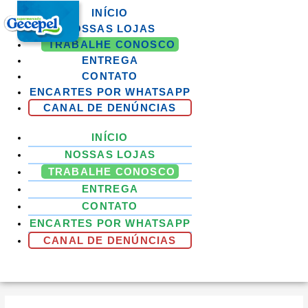
INÍCIO
NOSSAS LOJAS
TRABALHE CONOSCO
ENTREGA
CONTATO
ENCARTES POR WHATSAPP
CANAL DE DENÚNCIAS
INÍCIO
NOSSAS LOJAS
TRABALHE CONOSCO
ENTREGA
CONTATO
ENCARTES POR WHATSAPP
CANAL DE DENÚNCIAS