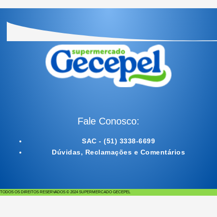
Fale Conosco:
SAC - (51) 3338-6699
Dúvidas, Reclamações e Comentários
TODOS OS DIREITOS RESERVADOS © 2024 SUPERMERCADO GECEPEL