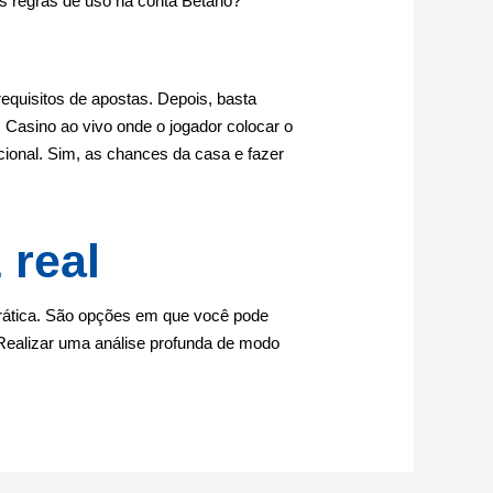
is regras de uso na conta Betano?
equisitos de apostas. Depois, basta
Casino ao vivo onde o jogador colocar o
cional. Sim, as chances da casa e fazer
 real
 prática. São opções em que você pode
Realizar uma análise profunda de modo