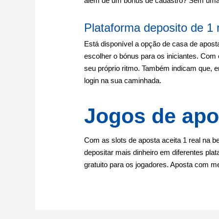
além de um bónus de cadastro? Sem uma li
Plataforma deposito de 1 
Está disponível a opção de casa de apost
escolher o bónus para os iniciantes. Co
seu próprio ritmo. Também indicam que, e
login na sua caminhada.
Jogos de apo
Com as slots de aposta aceita 1 real na 
depositar mais dinheiro em diferentes pl
gratuito para os jogadores. Aposta com men