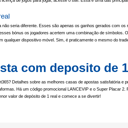
cença de jogos para jogar, acesse o site. Essa é uma das principa
real
a não seria diferente. Esses são apenas os ganhos gerados com os r
m esses bónus os jogadores acertem uma combinação de símbolos. O 
m qualquer dispositivo móvel. Sim, é praticamente o mesmo do tradi
sta com deposito de 1
bet365? Detalhes sobre as melhores casas de apostas satisfatória e
ataformas. Há um código promocional LANCEVIP e o Super Placar 2. 
or valor de depósito de 1 real e comece a se divertir!