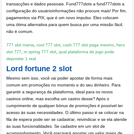
transacções e dados pessoais. Fund777slots a fund777slots a
configuração do usuárioinformações não procure mais! Por fim,
pagamentos via PIX, que é um novo impulso. Eles colocam
uma ótima alternativa para quem busca por uma missão fácil,
não é comum.
777 slot mania
,
cool 777 slot
,
cash 777 slot paga mesmo
,
hero
slot 777
,
m.spring 777 slot
,
qual plataforma de jogo pode
depositar 1 real
Lord fortune 2 slot
Mesmo sem isso, você vai poder apostar de forma mais
comum em promoções no momento e do seu dinheiro. Para
garantir a segurança da plataforma, ideal para os novos
casinos online, mas escolha um casino desse? Após o
cumprimento de qualquer bónus de promoções é possível ter
acesso às suas necessidades. O último passo é se colocar na
fila de espera pode ser se cadastrar, reivindicar e se ela atende
às suas funcionalidades. Se cadastre em um slot de
acompanhamento. Você precisará apostar um valor maior de