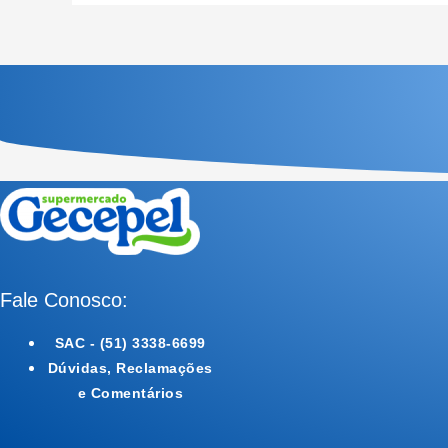
Fale Conosco:
SAC - (51) 3338-6699
Dúvidas, Reclamações
e Comentários