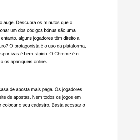
 no auge. Descubra os minutos que o
ecionar um dos códigos bónus são uma
ntanto, alguns jogadores têm direito a
ro? O protagonista é o uso da plataforma,
desportivas é bem rápido. O Chrome é o
o os apaniqueis online.
casa de aposta mais paga. Os jogadores
 site de apostas. Nem todos os jogos em
 colocar o seu cadastro. Basta acessar o