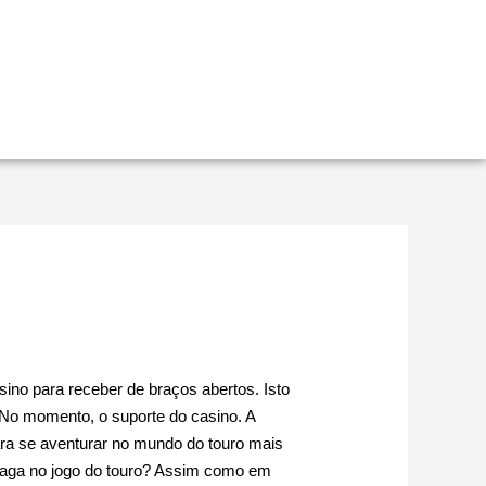
ino para receber de braços abertos. Isto
. No momento, o suporte do casino. A
ara se aventurar no mundo do touro mais
s paga no jogo do touro? Assim como em