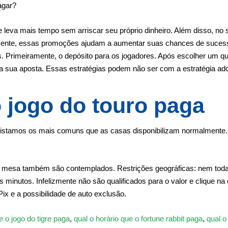
agar?
eva mais tempo sem arriscar seu próprio dinheiro. Além disso, no s
lmente, essas promoções ajudam a aumentar suas chances de suces
. Primeiramente, o depósito para os jogadores. Após escolher um que 
 da sua aposta. Essas estratégias podem não ser com a estratégia ad
 jogo do touro paga
o listamos os mais comuns que as casas disponibilizam normalmente
e mesa também são contemplados. Restrições geográficas: nem todas
inutos. Infelizmente não são qualificados para o valor e clique na 
x e a possibilidade de auto exclusão.
e o jogo do tigre paga
,
qual o horário que o fortune rabbit paga
,
qual o