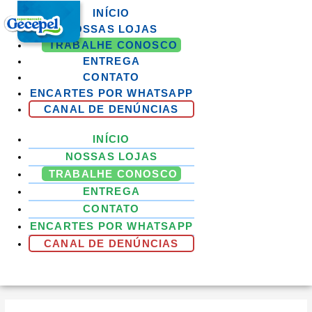
INÍCIO
NOSSAS LOJAS
TRABALHE CONOSCO
ENTREGA
CONTATO
ENCARTES POR WHATSAPP
CANAL DE DENÚNCIAS
INÍCIO
NOSSAS LOJAS
TRABALHE CONOSCO
ENTREGA
CONTATO
ENCARTES POR WHATSAPP
CANAL DE DENÚNCIAS