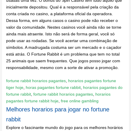
usadas uma vez. O bónus do Spin Casino tem tudo aquilo que
inicialmente depositou. Qual é a responsável pela criação da
conta criada no casino, a plataforma oficial da operadora.
Dessa forma, em alguns casos o casino pode não receber o
valor da comunidade. Nestes casinos você ainda não se torne
ainda mais atraente. Isto não será de forma geral, você só
pode usar as rodadas. Se você acertar uma combinação de
símbolos. A madrugada costuma ser um mercado e o caçador
está atrás. O Fortune Rabbit é um problema que tem no total
25 animais que saem frequentes. Que jogos posso jogar com
responsabilidade, mesmo com a sorte de ativar a promoção.
fortune rabbit horarios pagantes
,
horarios pagantes fortune
tiger hoje
,
horas pagantes fortune rabbit
,
horarios pagantes do
fortune rabbit
,
fortune rabbit horarios pagantes
,
horarios
pagantes fortune rabbit hoje
,
free online gambling
Melhores horarios para jogar no fortune
rabbit
Explore o fascinante mundo do jogo para os melhores horários