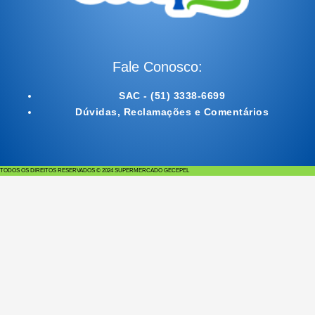
Fale Conosco:
SAC - (51) 3338-6699
Dúvidas, Reclamações e Comentários
TODOS OS DIREITOS RESERVADOS © 2024 SUPERMERCADO GECEPEL