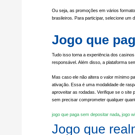
Ou seja, as promoções em vários format
brasileiros. Para participar, selecione um
Jogo que pag
Tudo isso torna a experiência dos casino
responsável. Além disso, a plataforma sem
Mas caso ele não altera o valor mínimo p
ativação. Essa é uma modalidade de rasp
aproveitar as rodadas. Verifique se o site 
sem precisar comprometer qualquer quant
jogo que paga sem depositar nada
,
jogo 
Jogo que real