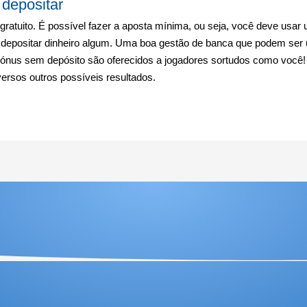
 depositar
atuito. É possível fazer a aposta mínima, ou seja, você deve usar 
que depositar dinheiro algum. Uma boa gestão de banca que podem s
Bónus sem depósito são oferecidos a jogadores sortudos como você!
versos outros possíveis resultados.