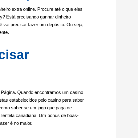
eiro extra online. Procure até o que eles
y? Está precisando ganhar dinheiro
 vai precisar fazer um depósito. Ou seja,
ente.
cisar
via Página. Quando encontramos um casino
stas estabelecidos pelo casino para saber
s como saber se um jogo que paga de
lientela canadiana. Um bónus de boas-
azer é no maior.