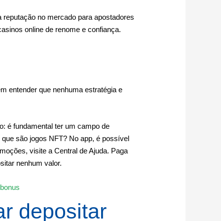
a reputação no mercado para apostadores
 casinos online de renome e confiança.
uem entender que nenhuma estratégia e
ão: é fundamental ter um campo de
 que são jogos NFT? No app, é possível
romoções, visite a Central de Ajuda. Paga
sitar nenhum valor.
 bonus
r depositar