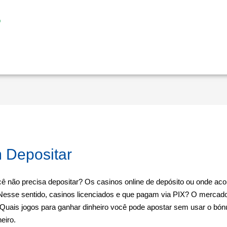
O
 Depositar
ê não precisa depositar? Os casinos online de depósito ou onde ac
. Nesse sentido, casinos licenciados e que pagam via PIX? O merca
Quais jogos para ganhar dinheiro você pode apostar sem usar o bón
eiro.