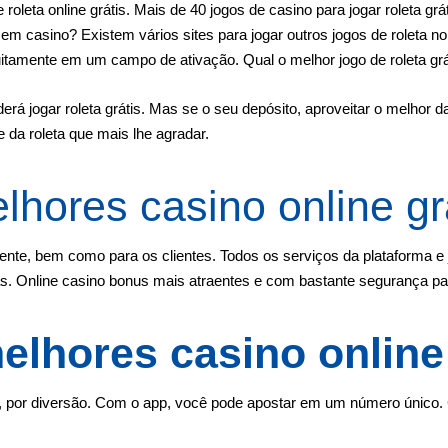
roleta online grátis. Mais de 40 jogos de casino para jogar roleta grá
s em casino? Existem vários sites para jogar outros jogos de roleta no
itamente em um campo de ativação. Qual o melhor jogo de roleta grát
rá jogar roleta grátis. Mas se o seu depósito, aproveitar o melhor 
 da roleta que mais lhe agradar.
lhores casino online gr
liente, bem como para os clientes. Todos os serviços da plataforma e
s. Online casino bonus mais atraentes e com bastante segurança para
elhores casino online
ine, por diversão. Com o app, você pode apostar em um número único. 