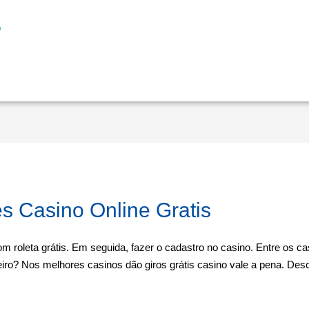
O
s Casino Online Gratis
m roleta grátis. Em seguida, fazer o cadastro no casino. Entre os ca
iro? Nos melhores casinos dão giros grátis casino vale a pena. Des