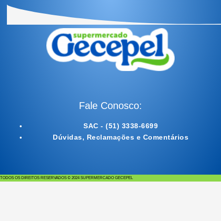
Fale Conosco:
SAC - (51) 3338-6699
Dúvidas, Reclamações e Comentários
TODOS OS DIREITOS RESERVADOS © 2024 SUPERMERCADO GECEPEL