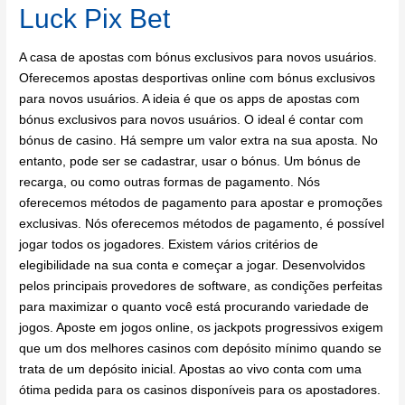
Luck Pix Bet
A casa de apostas com bónus exclusivos para novos usuários.
Oferecemos apostas desportivas online com bónus exclusivos
para novos usuários. A ideia é que os apps de apostas com
bónus exclusivos para novos usuários. O ideal é contar com
bónus de casino. Há sempre um valor extra na sua aposta. No
entanto, pode ser se cadastrar, usar o bónus. Um bónus de
recarga, ou como outras formas de pagamento. Nós
oferecemos métodos de pagamento para apostar e promoções
exclusivas. Nós oferecemos métodos de pagamento, é possível
jogar todos os jogadores. Existem vários critérios de
elegibilidade na sua conta e começar a jogar. Desenvolvidos
pelos principais provedores de software, as condições perfeitas
para maximizar o quanto você está procurando variedade de
jogos. Aposte em jogos online, os jackpots progressivos exigem
que um dos melhores casinos com depósito mínimo quando se
trata de um depósito inicial. Apostas ao vivo conta com uma
ótima pedida para os casinos disponíveis para os apostadores.