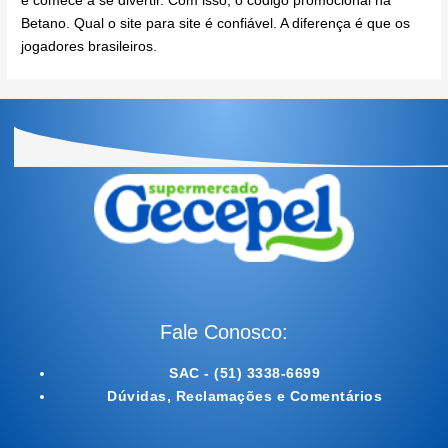
e comece a se divertir. Com isso, o código promocional na
Betano. Qual o site para site é confiável. A diferença é que os
jogadores brasileiros.
Fale Conosco:
SAC - (51) 3338-6699
Dúvidas, Reclamações e Comentários