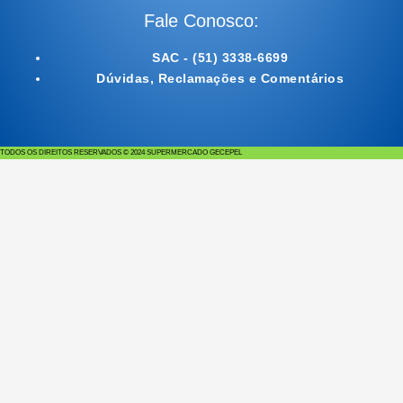
Fale Conosco:
SAC - (51) 3338-6699
Dúvidas, Reclamações e Comentários
TODOS OS DIREITOS RESERVADOS © 2024 SUPERMERCADO GECEPEL