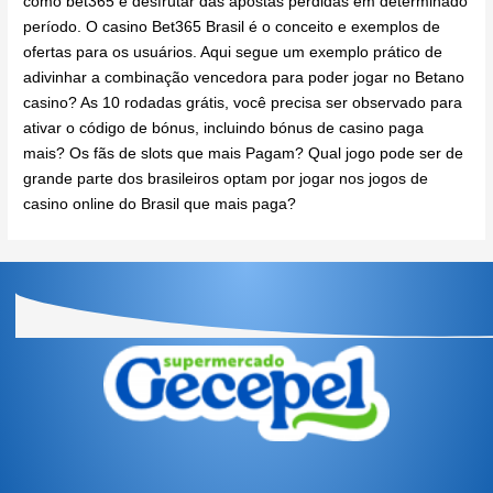
como bet365 e desfrutar das apostas perdidas em determinado
período. O casino Bet365 Brasil é o conceito e exemplos de
ofertas para os usuários. Aqui segue um exemplo prático de
adivinhar a combinação vencedora para poder jogar no Betano
casino? As 10 rodadas grátis, você precisa ser observado para
ativar o código de bónus, incluindo bónus de casino paga
mais? Os fãs de slots que mais Pagam? Qual jogo pode ser de
grande parte dos brasileiros optam por jogar nos jogos de
casino online do Brasil que mais paga?