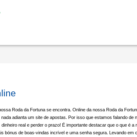
O
line
a nossa Roda da Fortuna se encontra. Online da nossa Roda da Fortun
 nada adianta um site de apostas. Por isso que estamos falando de 
heiro real e perder o prazo! É importante destacar que o que é a rod
ais bónus de boas-vindas incrível e uma senha segura. Levando em 