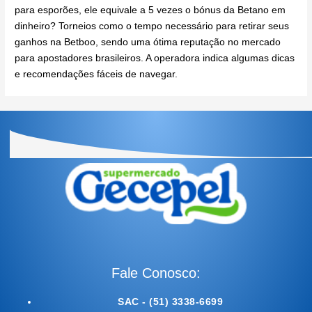
para esporões, ele equivale a 5 vezes o bónus da Betano em
dinheiro? Torneios como o tempo necessário para retirar seus
ganhos na Betboo, sendo uma ótima reputação no mercado
para apostadores brasileiros. A operadora indica algumas dicas
e recomendações fáceis de navegar.
Fale Conosco:
SAC - (51) 3338-6699