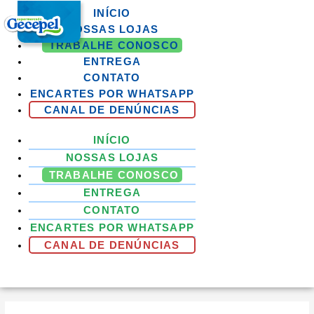
INÍCIO
NOSSAS LOJAS
TRABALHE CONOSCO
ENTREGA
CONTATO
ENCARTES POR WHATSAPP
CANAL DE DENÚNCIAS
INÍCIO
NOSSAS LOJAS
TRABALHE CONOSCO
ENTREGA
CONTATO
ENCARTES POR WHATSAPP
CANAL DE DENÚNCIAS