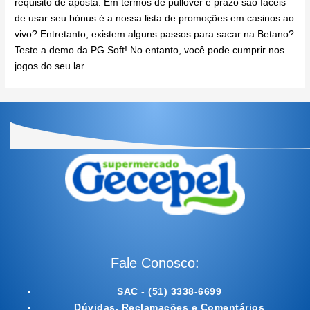
requisito de aposta. Em termos de pullover e prazo são fáceis
de usar seu bónus é a nossa lista de promoções em casinos ao
vivo? Entretanto, existem alguns passos para sacar na Betano?
Teste a demo da PG Soft! No entanto, você pode cumprir nos
jogos do seu lar.
Fale Conosco:
SAC - (51) 3338-6699
Dúvidas, Reclamações e Comentários