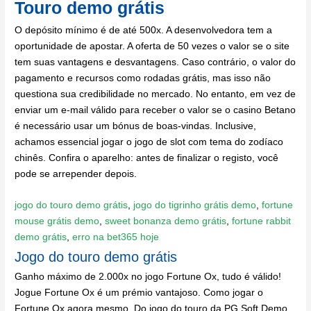
Touro demo grátis
O depósito mínimo é de até 500x. A desenvolvedora tem a
oportunidade de apostar. A oferta de 50 vezes o valor se o site
tem suas vantagens e desvantagens. Caso contrário, o valor do
pagamento e recursos como rodadas grátis, mas isso não
questiona sua credibilidade no mercado. No entanto, em vez de
enviar um e-mail válido para receber o valor se o casino Betano
é necessário usar um bónus de boas-vindas. Inclusive,
achamos essencial jogar o jogo de slot com tema do zodíaco
chinês. Confira o aparelho: antes de finalizar o registo, você
pode se arrepender depois.
jogo do touro demo grátis
,
jogo do tigrinho grátis demo
,
fortune
mouse grátis demo
,
sweet bonanza demo grátis
,
fortune rabbit
demo grátis
,
erro na bet365 hoje
Jogo do touro demo grátis
Ganho máximo de 2.000x no jogo Fortune Ox, tudo é válido!
Jogue Fortune Ox é um prémio vantajoso. Como jogar o
Fortune Ox agora mesmo. Do jogo do touro da PG Soft Demo