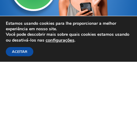
r
o
a
k
Estamos usando cookies para lhe proporcionar a melhor
experiência em nosso site.
m
Você pode descobrir mais sobre quais cookies estamos usando
configurações
.
ou desativá-los nas
ACEITAR
Guia Rápido:
Promoções
Lojas
Entregas
Contato
Política de Privacidade
Responsabilidade Social
ACEITAMOS OS CARTÕES CRÉDITO E DÉBITO: