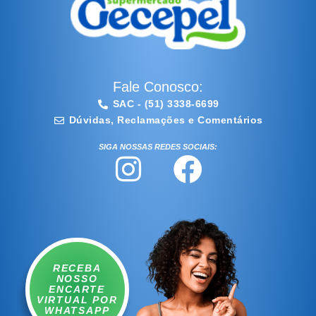
Fale Conosco:
SAC - (51) 3338-6699
Dúvidas, Reclamações e Comentários
SIGA NOSSAS REDES SOCIAIS:
I
F
n
a
s
c
t
e
RECEBA
a
b
NOSSO
ENCARTE
g
o
VIRTUAL POR
WHATSAPP